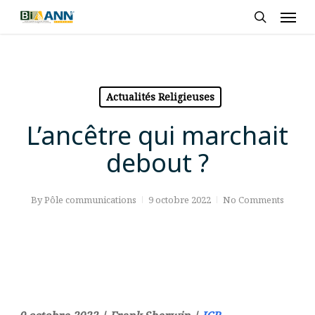
Skip
Men
to
search
main
content
Actualités Religieuses
L’ancêtre qui marchait
debout ?
By
Pôle communications
9 octobre 2022
No Comments