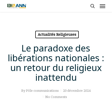
Skip
Men
to
search
main
content
Actualités Religieuses
Le paradoxe des
libérations nationales :
un retour du religieux
inattendu
By
Pôle communications
20 décembre 2024
No Comments