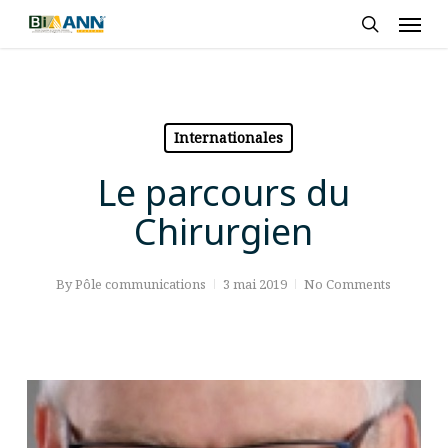
Skip
Men
to
search
main
content
Internationales
Le parcours du
Chirurgien
By
Pôle communications
3 mai 2019
No Comments