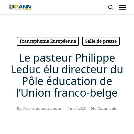
Skip
Men
to
search
main
content
Francophonie Européenne
Salle de presse
Le pasteur Philippe
Leduc élu directeur du
Pôle éducation de
l’Union franco-belge
By
Pôle communications
7 mai 2023
No Comments