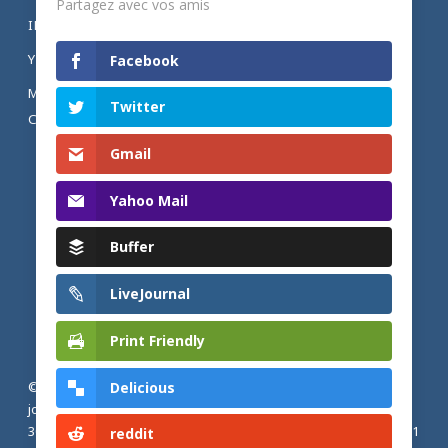
Partagez avec vos amis
INSTAGRAM
YOUTUBE
Facebook
MENTIONS LÉGALES ET POLITIQUE DE
Twitter
CONFIDENTIALITÉ
Gmail
Yahoo Mail
Buffer
LiveJournal
Print Friendly
Delicious
© 2026 Actualités adventistes. Église adventiste du septième
jour de France métropolitaine, de Belgique et du Luxembourg.
30, Avenue Émile Zola, 77190 Dammarie Les Lys, France |
+33 (0) 1
reddit