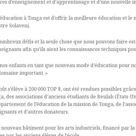
rces d’enseignement et d’apprentissage et d’une nouvelle in
ducation à Tonga est d’offrir la meilleure éducation et le
stre Solaveni.
nombreux défis et la seule chose que nous pouvons faire es
nseignants afin qu’ils aient les connaissances techniques po
e nos enfants en tant que nouveau mode d’éducation pour no
 domaine important. »
coût s’élève à 200 000 TOP $, ont été rendues possibles grâce
a, des associations d’anciens étudiants de Beulah (États-U
épartement de l’éducation de la mission de Tonga, de l’asso
eignants et d’autres donateurs.
 nouveau bâtiment pour les arts industriels, financé par l
 par les anciens élèves de l’école.