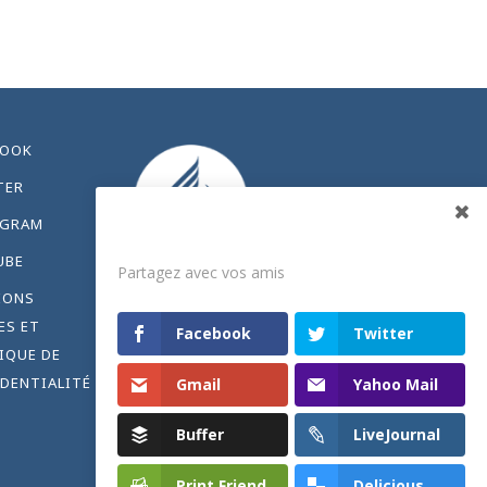
BOOK
TER
AGRAM
Partagez
UBE
Partagez avec vos amis
IONS
ES ET
Facebook
Twitter
IQUE DE
DENTIALITÉ
Gmail
Yahoo Mail
Buffer
LiveJournal
Print Friend
Delicious