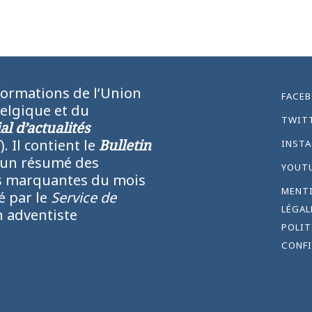
formations de l’Union
FACE
Belgique et du
TWIT
l d’actualités
N
). Il contient le
Bulletin
INST
 un résumé des
YOUT
lus marquantes du mois
MENT
ié par le
Service de
LÉGAL
 adventiste
POLIT
CONFI