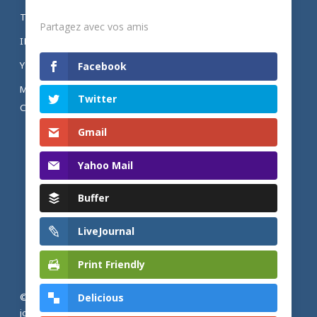
Partagez
TWITTER
Partagez avec vos amis
INSTAGRAM
YOUTUBE
Facebook
MENTIONS LÉGALES ET POLITIQUE DE
Twitter
CONFIDENTIALITÉ
Gmail
Yahoo Mail
Buffer
LiveJournal
Print Friendly
Delicious
© 2026 Actualités adventistes. Église adventiste du septième
jour de France métropolitaine, de Belgique et du Luxembourg.