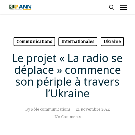
Skip
Men
to
search
main
content
Communications
Internationales
Ukraine
Le projet « La radio se
déplace » commence
son périple à travers
l’Ukraine
By
Pôle communications
21 novembre 2022
No Comments