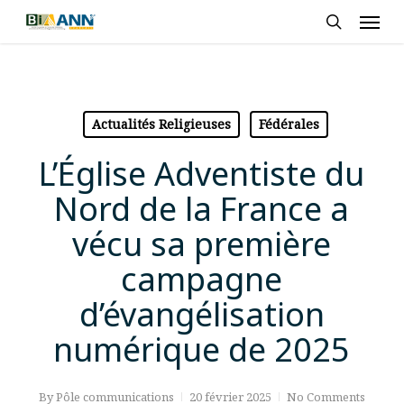
Skip
Men
to
search
main
content
Actualités Religieuses
Fédérales
L’Église Adventiste du
Nord de la France a
vécu sa première
campagne
d’évangélisation
numérique de 2025
By
Pôle communications
20 février 2025
No Comments