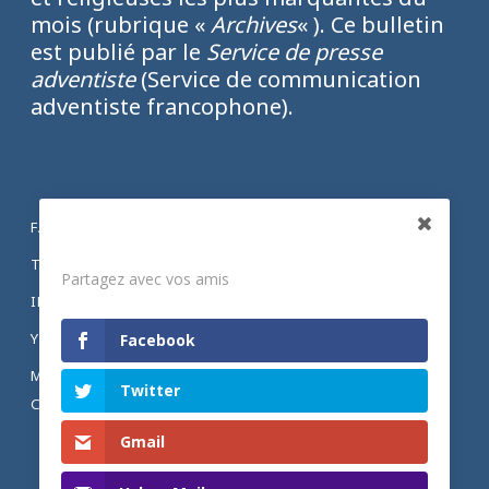
mois (rubrique «
Archives
« ). Ce bulletin
est publié par le
Service de presse
adventiste
(Service de communication
adventiste francophone).
FACEBOOK
Partagez
TWITTER
Partagez avec vos amis
INSTAGRAM
YOUTUBE
Facebook
MENTIONS LÉGALES ET POLITIQUE DE
Twitter
CONFIDENTIALITÉ
Gmail