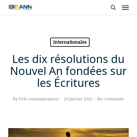
Skip
Men
to
search
main
content
Internationales
Les dix résolutions du
Nouvel An fondées sur
les Écritures
By
Pôle communications
29 janvier 2022
No Comments