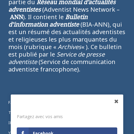
partie du
Réseau mondial d’actualités
adventistes
(Adventist News Network –
ANN
). Il contient le
Bulletin
d’information adventiste
(BIA-ANN), qui
est un résumé des actualités adventistes
et religieuses les plus marquantes du
mois (rubrique «
Archives
« ). Ce bulletin
est publié par le
Service de presse
adventiste
(Service de communication
adventiste francophone).
FACEBOOK
Partagez
TWITTER
Partagez avec vos amis
INSTAGRAM
YOUTUBE
Facebook