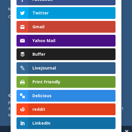
MENTIONS LÉGALES ET POLITIQUE DE
Twitter
CONFIDENTIALITÉ
Gmail
Yahoo Mail
Buffer
LiveJournal
Print Friendly
Delicious
© 2026 Actualités adventistes. Église adventiste du septième
jour de France métropolitaine, de Belgique et du Luxembourg.
30, Avenue Émile Zola, 77190 Dammarie Les Lys, France |
+33 (0) 1
reddit
64 79 87 00
LinkedIn
Share This