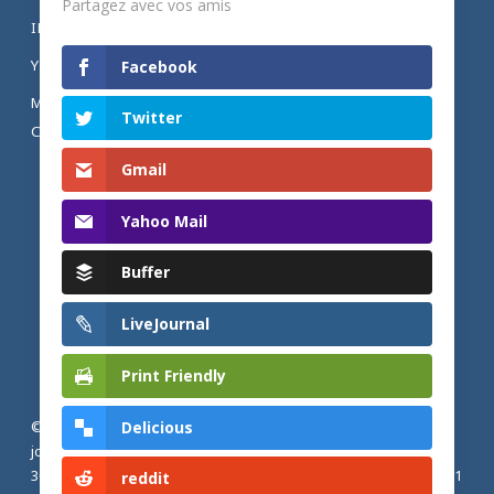
Partagez avec vos amis
INSTAGRAM
YOUTUBE
Facebook
MENTIONS LÉGALES ET POLITIQUE DE
Twitter
CONFIDENTIALITÉ
Gmail
Yahoo Mail
Buffer
LiveJournal
Print Friendly
Delicious
© 2026 Actualités adventistes. Église adventiste du septième
jour de France métropolitaine, de Belgique et du Luxembourg.
30, Avenue Émile Zola, 77190 Dammarie Les Lys, France |
+33 (0) 1
reddit