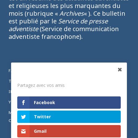
et religieuses les plus marquantes du
mois (rubrique «
Archives
« ). Ce bulletin
est publié par le
Service de presse
adventiste
(Service de communication
adventiste francophone).
FACEBOOK
Partagez
TWITTER
Partagez avec vos amis
INSTAGRAM
YOUTUBE
Facebook
MENTIONS LÉGALES ET POLITIQUE DE
Twitter
CONFIDENTIALITÉ
Gmail