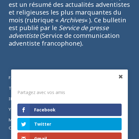
est un résumé des actualités adventistes
et religieuses les plus marquantes du
mois (rubrique «
Archives
« ). Ce bulletin
est publié par le
Service de presse
adventiste
(Service de communication
adventiste francophone).
FACEBOOK
Partagez
TWITTER
Partagez avec vos amis
INSTAGRAM
YOUTUBE
Facebook
MENTIONS LÉGALES ET POLITIQUE DE
Twitter
CONFIDENTIALITÉ
Gmail