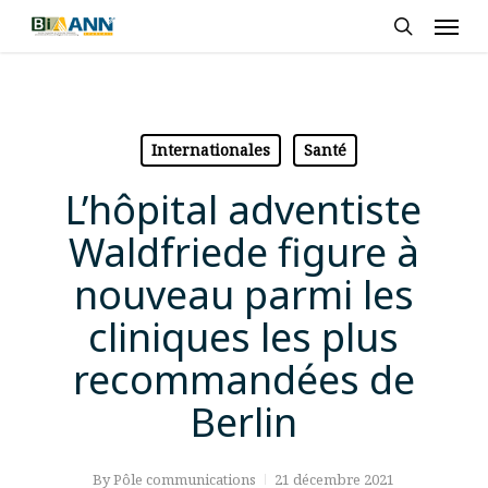
Skip
Men
to
search
main
content
Internationales
Santé
L’hôpital adventiste
Waldfriede figure à
nouveau parmi les
cliniques les plus
recommandées de
Berlin
By
Pôle communications
21 décembre 2021