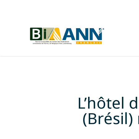
Skip
to
main
content
L’hôtel 
(Brésil