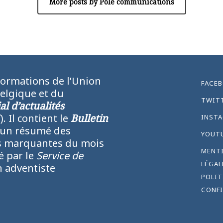
More posts by Pôle communications
formations de l’Union
FACE
Belgique et du
TWIT
l d’actualités
N
). Il contient le
Bulletin
INST
 un résumé des
YOUT
lus marquantes du mois
MENT
ié par le
Service de
LÉGAL
 adventiste
POLIT
CONFI