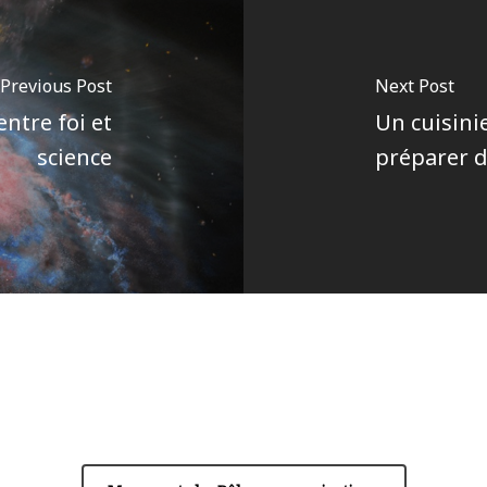
Previous Post
Next Post
entre foi et
Un cuisini
science
préparer d
Author
Pôle communications