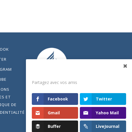
BOOK
TER
AGRAM
Partagez
UBE
Partagez avec vos amis
IONS
ES ET
Facebook
Twitter
IQUE DE
DENTIALITÉ
Gmail
Yahoo Mail
Buffer
LiveJournal