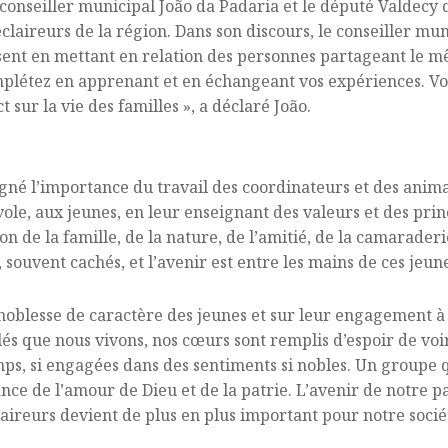
 conseiller municipal João da Padaria et le député Valdecy 
éclaireurs de la région. Dans son discours, le conseiller mu
ssent en mettant en relation des personnes partageant le m
omplétez en apprenant et en échangeant vos expériences. Vot
 sur la vie des familles », a déclaré João.
gné l’importance du travail des coordinateurs et des anim
ole, aux jeunes, en leur enseignant des valeurs et des prin
on de la famille, de la nature, de l’amitié, de la camaraderi
, souvent cachés, et l’avenir est entre les mains de ces jeune
 noblesse de caractère des jeunes et sur leur engagement à
és que nous vivons, nos cœurs sont remplis d’espoir de vo
s, si engagées dans des sentiments si nobles. Un groupe qui
ance de l’amour de Dieu et de la patrie. L’avenir de notre p
claireurs devient de plus en plus important pour notre socié