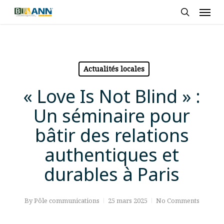
Skip
Men
to
search
main
content
Actualités locales
« Love Is Not Blind » :
Un séminaire pour
bâtir des relations
authentiques et
durables à Paris
By
Pôle communications
25 mars 2025
No Comments