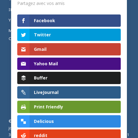
Partagez avec vos amis
INSTAGRAM
YOUTUBE
Facebook
MENTIONS LÉGALES ET POLITIQUE DE
Twitter
CONFIDENTIALITÉ
Gmail
Yahoo Mail
Buffer
LiveJournal
Print Friendly
Delicious
© 2026 Actualités adventistes. Église adventiste du septième
jour de France métropolitaine, de Belgique et du Luxembourg.
30, Avenue Émile Zola, 77190 Dammarie Les Lys, France |
+33 (0) 1
reddit