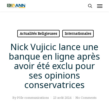
Skip
Men
to
search
main
content
Actualités Religieuses
Internationales
Nick Vujicic lance une
banque en ligne après
avoir été exclu pour
ses opinions
conservatrices
By
Pôle communications
23 août 2024
No Comments