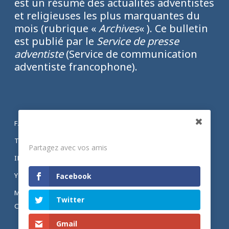
est un résumé des actualités adventistes
et religieuses les plus marquantes du
mois (rubrique «
Archives
« ). Ce bulletin
est publié par le
Service de presse
adventiste
(Service de communication
adventiste francophone).
FACEBOOK
Partagez
TWITTER
Partagez avec vos amis
INSTAGRAM
YOUTUBE
Facebook
MENTIONS LÉGALES ET POLITIQUE DE
Twitter
CONFIDENTIALITÉ
Gmail