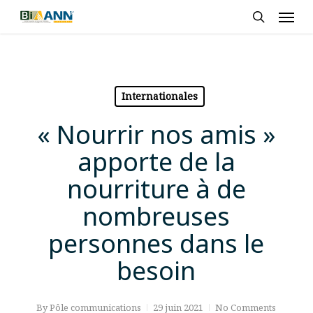
Skip
Men
to
search
main
content
Internationales
« Nourrir nos amis »
apporte de la
nourriture à de
nombreuses
personnes dans le
besoin
By
Pôle communications
29 juin 2021
No Comments