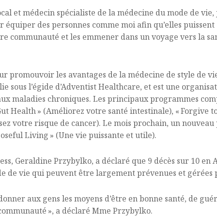
cal et médecin spécialiste de la médecine du mode de vie, 
pour équiper des personnes comme moi afin qu’elles puissen
notre communauté et les emmener dans un voyage vers la san
r promouvoir les avantages de la médecine de style de vie 
lie sous l’égide d’Adventist Healthcare, et est une organisa
aux maladies chroniques. Les principaux programmes compr
ut Health » (Améliorez votre santé intestinale), « Forgive t
sez votre risque de cancer). Le mois prochain, un nouveau
eful Living » (Une vie puissante et utile).
ess, Geraldine Przybylko, a déclaré que 9 décès sur 10 en 
de de vie qui peuvent être largement prévenues et gérées p
donner aux gens les moyens d’être en bonne santé, de guéri
 communauté », a déclaré Mme Przybylko.