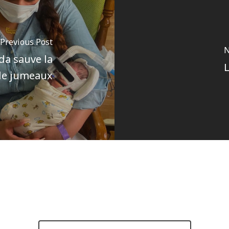
Previous Post
N
da sauve la
L
de jumeaux
Author
Pôle communications