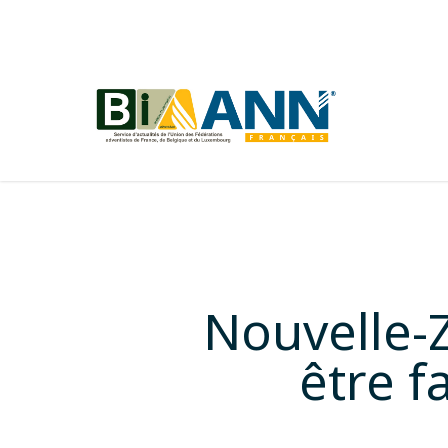
Skip
to
main
content
Nouvelle-Z
être f