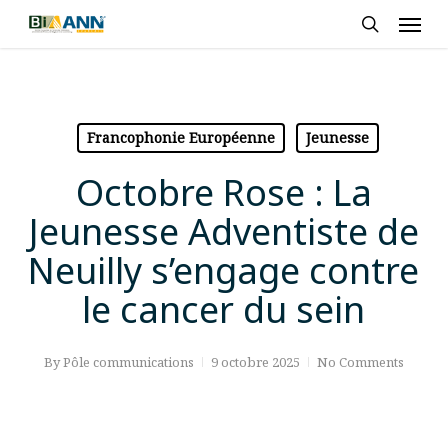
Skip
Men
to
search
main
content
Francophonie Européenne
Jeunesse
Octobre Rose : La
Jeunesse Adventiste de
Neuilly s’engage contre
le cancer du sein
By
Pôle communications
9 octobre 2025
No Comments