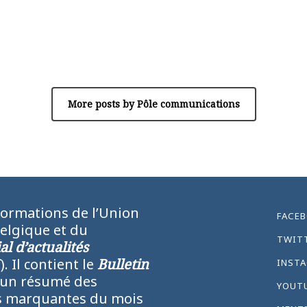
Author
Pôle communications
More posts by Pôle communications
formations de l’Union
FACE
Belgique et du
TWIT
l d’actualités
N
). Il contient le
Bulletin
INST
 un résumé des
YOUT
lus marquantes du mois