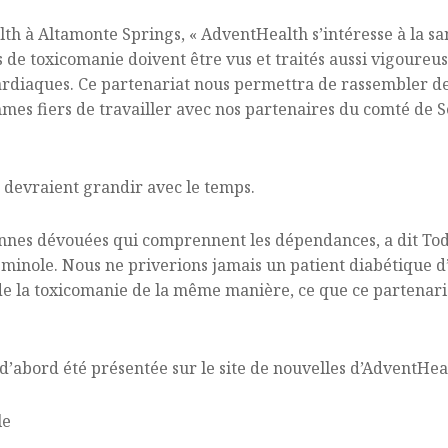
h à Altamonte Springs, « AdventHealth s’intéresse à la s
s de toxicomanie doivent être vus et traités aussi vigoure
rdiaques. Ce partenariat nous permettra de rassembler des
mmes fiers de travailler avec nos partenaires du comté de S
ts devraient grandir avec le temps.
nes dévouées qui comprennent les dépendances, a dit Todd
inole. Nous ne priverions jamais un patient diabétique d’
t de la toxicomanie de la même manière, ce que ce partenaria
a d’abord été présentée sur le site de nouvelles d’AdventHea
le