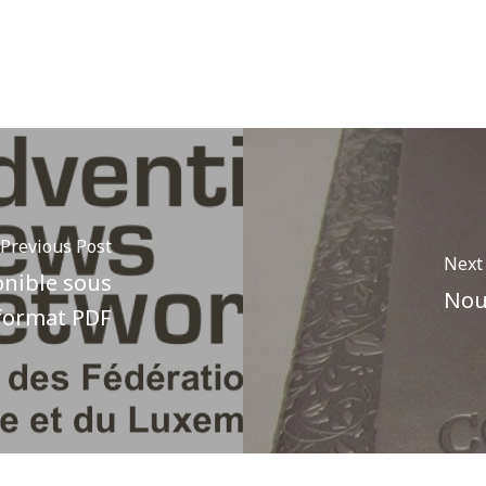
Previous Post
Next
onible sous
Nouv
format PDF