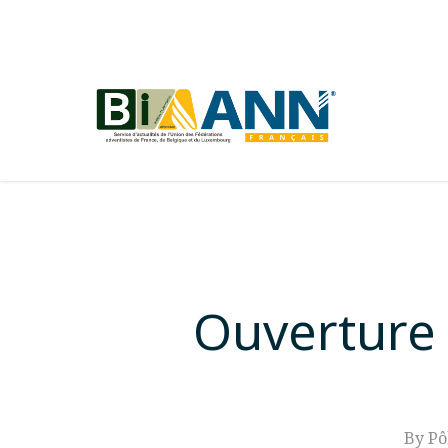
Skip
to
main
content
Ouverture 
By
Pô