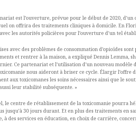
enariat est l’ouverture, prévue pour le début de 2020, d’un
el on offrira des traitements cliniques à domicile. En Flori
avec les autorités policières pour l’ouverture d’un tel étab
ses avec des problèmes de consommation d’opioïdes sont pr
tements et rentrer à la maison, a expliqué Dennis Lemma, s
ernier. Ce partenariat et l’utilisation d’un nouveau modèle
oxicomanie nous aideront à briser ce cycle. Élargir l’offr
nt aux toxicomanes les soins nécessaires ainsi que le souti
aussi leur stabilité subséquente. »
el, le centre de rétablissement de la toxicomanie pourra 
 jusqu’à 30 jours durant. Et en plus des traitements en s
ie, à des services en éducation, en choix de carrière, conc