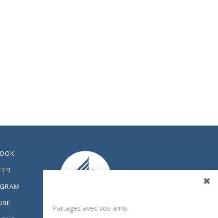
BOOK
TER
AGRAM
Partagez
UBE
Partagez avec vos amis