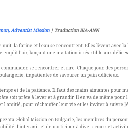
mon, Adventist Mission
| Traduction BIA-ANN
e nuit, la farine et l’eau se rencontrent. Elles lèvent avec 
emplit l’air, lançant une invitation irrésistible aux délice
t commander, se rencontrer et rire. Chaque jour, des person
boulangerie, impatientes de savourer un pain délicieux.
emps et de la patience. Il faut des mains aimantes pour mé
te soit prête à lever et à grandir. Il en va de même pour le
 l’amitié, pour réchauffer leur vie et les inviter à suivre J
pezata Global Mission en Bulgarie, les membres du personn
ssibilité d’interagir et de participer à divers cours et activi