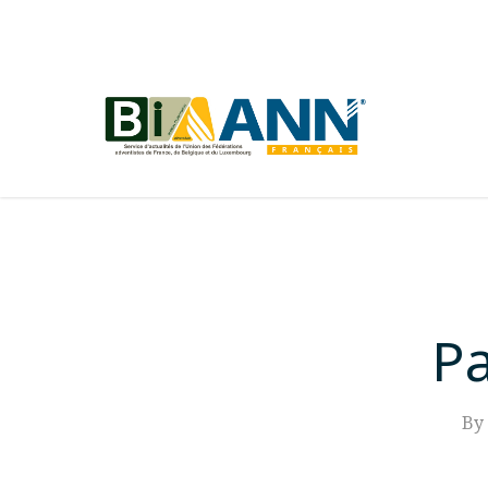
Skip
to
main
content
Pa
By