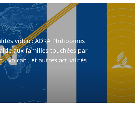
ités vidéo : ADRA Philippines
aide aux familles touchées par
du volcan ; et autres actualités