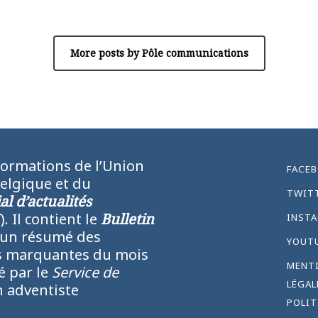
Pôle communications
More posts by Pôle communications
formations de l’Union
FACE
Belgique et du
TWIT
l d’actualités
N
). Il contient le
Bulletin
INST
 un résumé des
YOUT
lus marquantes du mois
MENT
ié par le
Service de
LÉGAL
 adventiste
POLIT