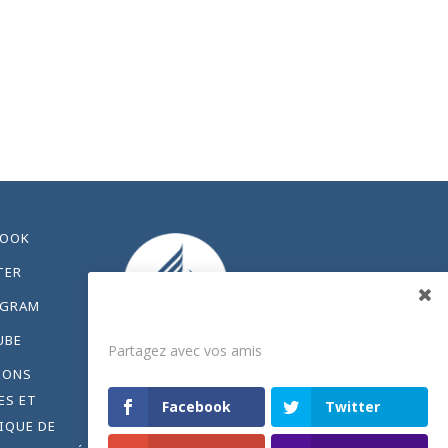
BOOK
TER
AGRAM
Partagez
UBE
Partagez avec vos amis
IONS
ES ET
Facebook
Twitter
IQUE DE