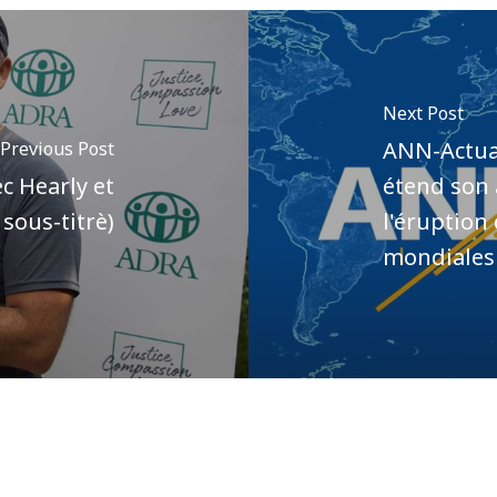
Next Post
ANN-Actual
Previous Post
c Hearly et
étend son 
sous-titrè)
l'éruption 
mondiales
Author