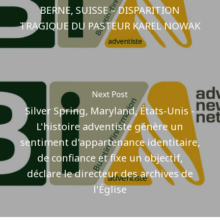
BERNE, SUISSE – DISPARITION
TRAGIQUE DU PASTEUR KAREL NOWAK
Next Post
Silver Spring, Maryland, États-Unis -
L'histoire adventiste génère un
sentiment d'appartenance identitaire,
de confiance et fixe un objectif,
déclare le directeur des archives de
l'Église