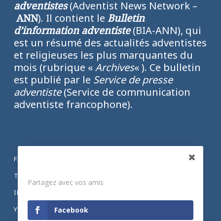
adventistes
(Adventist News Network –
ANN
). Il contient le
Bulletin
d’information adventiste
(BIA-ANN), qui
est un résumé des actualités adventistes
et religieuses les plus marquantes du
mois (rubrique «
Archives
« ). Ce bulletin
est publié par le
Service de presse
adventiste
(Service de communication
adventiste francophone).
FACEBOOK
Partagez
TWITTER
Partagez avec vos amis
INSTAGRAM
YOUTUBE
Facebook