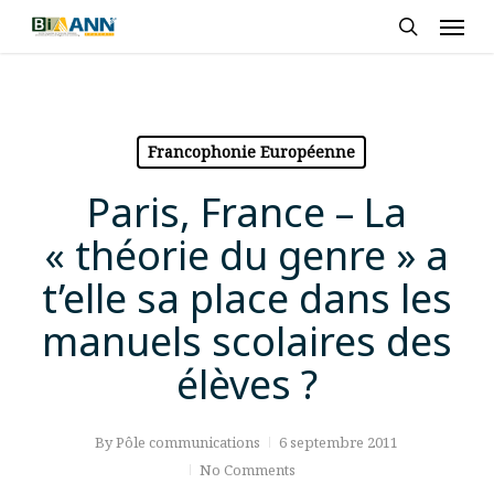
Skip
Men
to
search
main
content
Francophonie Européenne
Paris, France – La
« théorie du genre » a
t’elle sa place dans les
manuels scolaires des
élèves ?
By
Pôle communications
6 septembre 2011
No Comments