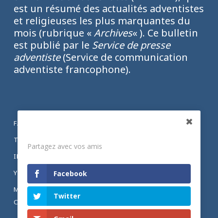
est un résumé des actualités adventistes
et religieuses les plus marquantes du
mois (rubrique «
Archives
« ). Ce bulletin
est publié par le
Service de presse
adventiste
(Service de communication
adventiste francophone).
FACEBOOK
Partagez
TWITTER
Partagez avec vos amis
INSTAGRAM
YOUTUBE
Facebook
MENTIONS LÉGALES ET POLITIQUE DE
Twitter
CONFIDENTIALITÉ