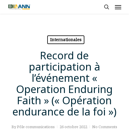
Skip
Men
to
search
main
content
Internationales
Record de
participation à
l’événement «
Operation Enduring
Faith » (« Opération
endurance de la foi »)
By
Pôle communications
26 octobre 2022
No Comments