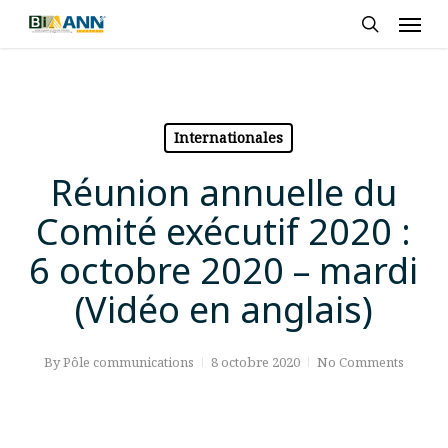
Skip
Men
to
search
main
content
Internationales
Réunion annuelle du
Comité exécutif 2020 :
6 octobre 2020 – mardi
(Vidéo en anglais)
By
Pôle communications
8 octobre 2020
No Comments