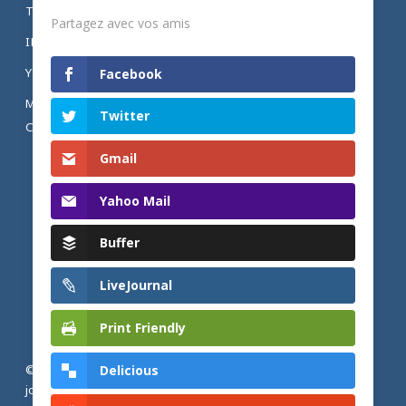
TWITTER
Partagez avec vos amis
INSTAGRAM
YOUTUBE
Facebook
MENTIONS LÉGALES ET POLITIQUE DE
Twitter
CONFIDENTIALITÉ
Gmail
Yahoo Mail
Buffer
LiveJournal
Print Friendly
Delicious
© 2026 Actualités adventistes. Église adventiste du septième
jour de France métropolitaine, de Belgique et du Luxembourg.