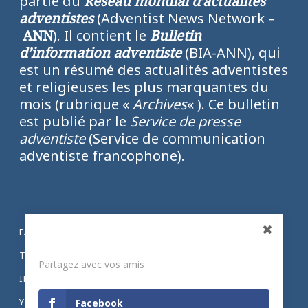
partie du
Réseau mondial d’actualités
adventistes
(Adventist News Network –
ANN
). Il contient le
Bulletin
d’information adventiste
(BIA-ANN), qui
est un résumé des actualités adventistes
et religieuses les plus marquantes du
mois (rubrique «
Archives
« ). Ce bulletin
est publié par le
Service de presse
adventiste
(Service de communication
adventiste francophone).
FACEBOOK
Partagez
TWITTER
Partagez avec vos amis
INSTAGRAM
YOUTUBE
Facebook