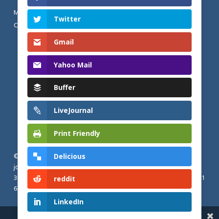
MENTIONS LÉGALES ET POLITIQUE DE
Twitter
CONFIDENTIALITÉ
Gmail
Yahoo Mail
Buffer
LiveJournal
Print Friendly
Delicious
© 2026 Actualités adventistes. Église adventiste du septième
jour de France métropolitaine, de Belgique et du Luxembourg.
30, Avenue Émile Zola, 77190 Dammarie Les Lys, France |
+33 (0) 1
reddit
64 79 87 00
LinkedIn
Share This