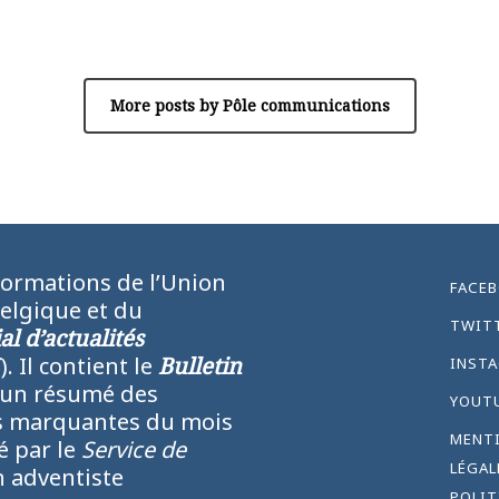
Pôle communications
More posts by Pôle communications
formations de l’Union
FACE
Belgique et du
TWIT
l d’actualités
N
). Il contient le
Bulletin
INST
 un résumé des
YOUT
lus marquantes du mois
MENT
ié par le
Service de
LÉGAL
 adventiste
POLIT