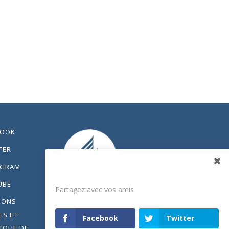
BOOK
TER
AGRAM
Partagez
UBE
Partagez avec vos amis
IONS
ES ET
Facebook
Twitter
IQUE DE