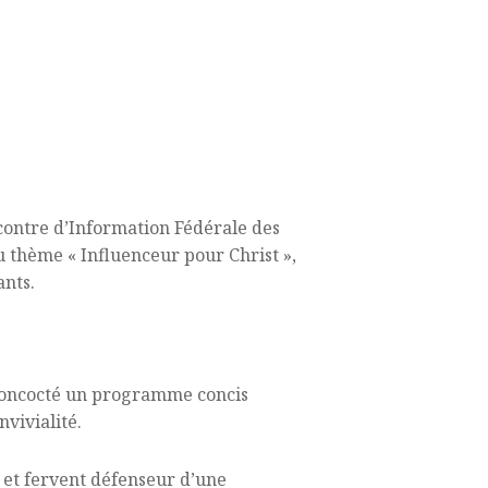
ncontre d’Information Fédérale des
u thème « Influenceur pour Christ »,
ants.
 concocté un programme concis
vivialité.
 et fervent défenseur d’une