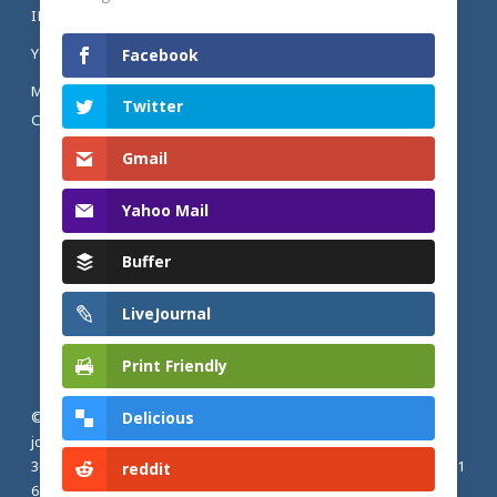
INSTAGRAM
YOUTUBE
Facebook
MENTIONS LÉGALES ET POLITIQUE DE
Twitter
CONFIDENTIALITÉ
Gmail
Yahoo Mail
Buffer
LiveJournal
Print Friendly
Delicious
© 2026 Actualités adventistes. Église adventiste du septième
jour de France métropolitaine, de Belgique et du Luxembourg.
30, Avenue Émile Zola, 77190 Dammarie Les Lys, France |
+33 (0) 1
reddit
64 79 87 00