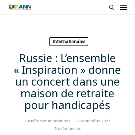
Skip
Men
to
search
main
content
Internationales
Russie : L’ensemble
« Inspiration » donne
un concert dans une
maison de retraite
pour handicapés
By
Pôle communications
28 septembre 2022
No Comments