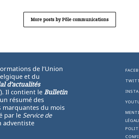
More posts by Pôle communications
formations de l’Union
FACE
Belgique et du
TWIT
l d’actualités
N
). Il contient le
Bulletin
INST
 un résumé des
YOUT
lus marquantes du mois
MENT
ié par le
Service de
LÉGAL
 adventiste
POLIT
CONFI