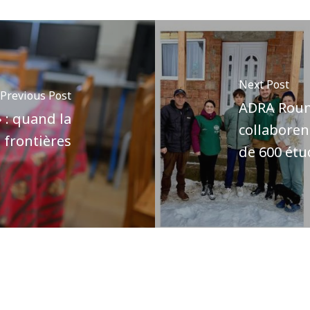
Next Post
Previous Post
ADRA Roum
» : quand la
collaboren
s frontières
de 600 étu
Author
Pôle communications