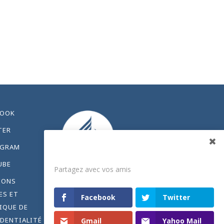
BOOK
TER
AGRAM
Partagez
UBE
Partagez avec vos amis
IONS
ES ET
Facebook
Twitter
IQUE DE
DENTIALITÉ
Gmail
Yahoo Mail