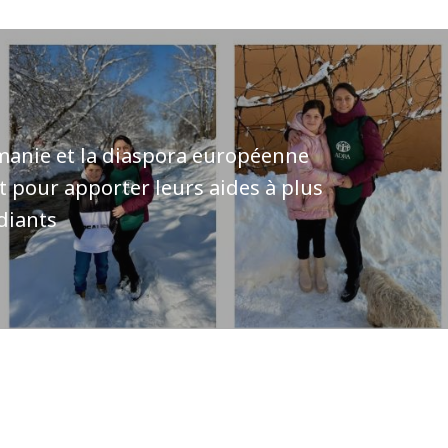
anie et la diaspora européenne
t pour apporter leurs aides à plus
diants