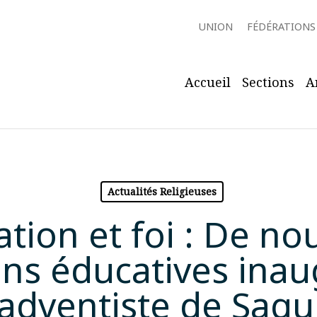
UNION
FÉDÉRATIONS
Accueil
Sections
A
Actualités Religieuses
tion et foi : De no
ions éducatives ina
dventiste de Sagu