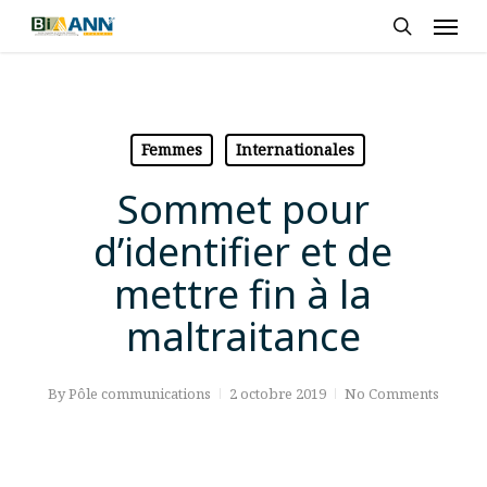
Skip
Men
to
search
main
content
Femmes
Internationales
Sommet pour
d’identifier et de
mettre fin à la
maltraitance
By
Pôle communications
2 octobre 2019
No Comments