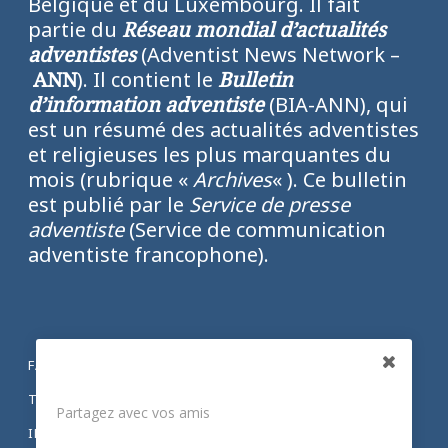
Belgique et du Luxembourg. Il fait
partie du
Réseau mondial d’actualités
adventistes
(Adventist News Network –
ANN
). Il contient le
Bulletin
d’information adventiste
(BIA-ANN), qui
est un résumé des actualités adventistes
et religieuses les plus marquantes du
mois (rubrique «
Archives
« ). Ce bulletin
est publié par le
Service de presse
adventiste
(Service de communication
adventiste francophone).
FACEBOOK
Partagez
TWITTER
Partagez avec vos amis
INSTAGRAM