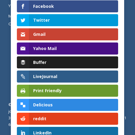
YOUTUBE
Facebook
MENTIONS LÉGALES ET POLITIQUE DE
Twitter
CONFIDENTIALITÉ
Gmail
Yahoo Mail
Buffer
LiveJournal
Print Friendly
Delicious
© 2026 Actualités adventistes. Église adventiste du septième
jour de France métropolitaine, de Belgique et du Luxembourg.
30, Avenue Émile Zola, 77190 Dammarie Les Lys, France |
+33 (0) 1
reddit
64 79 87 00
LinkedIn