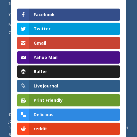
INSTAGRAM
YOUTUBE
Facebook
MENTIONS LÉGALES ET POLITIQUE DE
Twitter
CONFIDENTIALITÉ
Gmail
Yahoo Mail
Buffer
LiveJournal
Print Friendly
Delicious
© 2026 Actualités adventistes. Église adventiste du septième
jour de France métropolitaine, de Belgique et du Luxembourg.
30, Avenue Émile Zola, 77190 Dammarie Les Lys, France |
+33 (0) 1
reddit
64 79 87 00