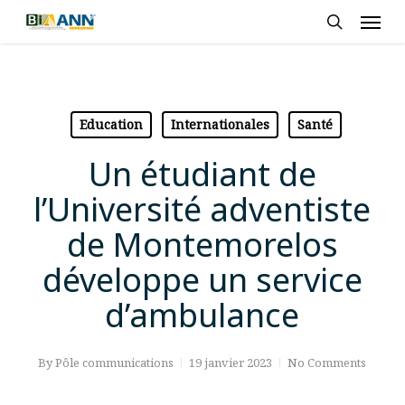
Skip
Men
to
search
main
content
Education
Internationales
Santé
Un étudiant de
l’Université adventiste
de Montemorelos
développe un service
d’ambulance
By
Pôle communications
19 janvier 2023
No Comments