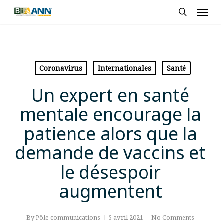
Skip
Men
to
search
main
content
Coronavirus
Internationales
Santé
Un expert en santé
mentale encourage la
patience alors que la
demande de vaccins et
le désespoir
augmentent
By
Pôle communications
5 avril 2021
No Comments