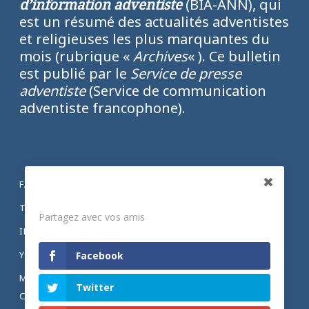
d’information adventiste
(BIA-ANN), qui
est un résumé des actualités adventistes
et religieuses les plus marquantes du
mois (rubrique «
Archives
« ). Ce bulletin
est publié par le
Service de presse
adventiste
(Service de communication
adventiste francophone).
FACEBOOK
Partagez
TWITTER
Partagez avec vos amis
INSTAGRAM
YOUTUBE
Facebook
MENTIONS LÉGALES ET POLITIQUE DE
Twitter
CONFIDENTIALITÉ