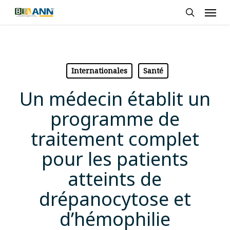
Skip
Men
to
search
main
content
Internationales
Santé
Un médecin établit un
programme de
traitement complet
pour les patients
atteints de
drépanocytose et
d’hémophilie