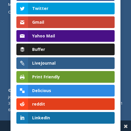
MENTIONS LÉGALES ET POLITIQUE DE
Twitter
CONFIDENTIALITÉ
Gmail
Yahoo Mail
Buffer
LiveJournal
Print Friendly
Delicious
© 2026 Actualités adventistes. Église adventiste du septième
jour de France métropolitaine, de Belgique et du Luxembourg.
30, Avenue Émile Zola, 77190 Dammarie Les Lys, France |
+33 (0) 1
reddit
64 79 87 00
LinkedIn
Share This