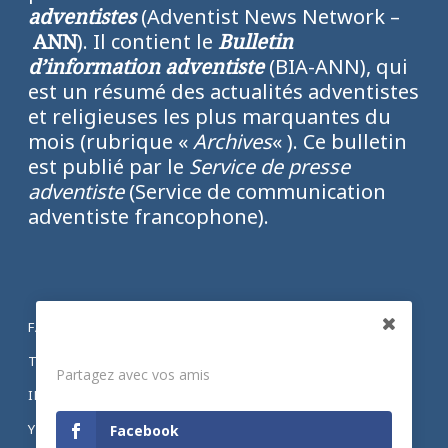
adventistes
(Adventist News Network –
ANN
). Il contient le
Bulletin
d’information adventiste
(BIA-ANN), qui
est un résumé des actualités adventistes
et religieuses les plus marquantes du
mois (rubrique «
Archives
« ). Ce bulletin
est publié par le
Service de presse
adventiste
(Service de communication
adventiste francophone).
FACEBOOK
Partagez
TWITTER
Partagez avec vos amis
INSTAGRAM
YOUTUBE
Facebook