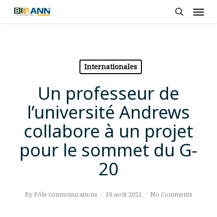
Skip
Men
to
search
main
content
Internationales
Un professeur de
l’université Andrews
collabore à un projet
pour le sommet du G-
20
By
Pôle communications
18 août 2021
No Comments