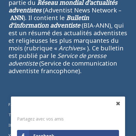
partie du
Réseau mondial d’actualités
adventistes
(Adventist News Network –
ANN
). Il contient le
Bulletin
d’information adventiste
(BIA-ANN), qui
est un résumé des actualités adventistes
et religieuses les plus marquantes du
mois (rubrique «
Archives
« ). Ce bulletin
est publié par le
Service de presse
adventiste
(Service de communication
adventiste francophone).
FACEBOOK
Partagez
TWITTER
Partagez avec vos amis
INSTAGRAM
YOUTUBE
Facebook