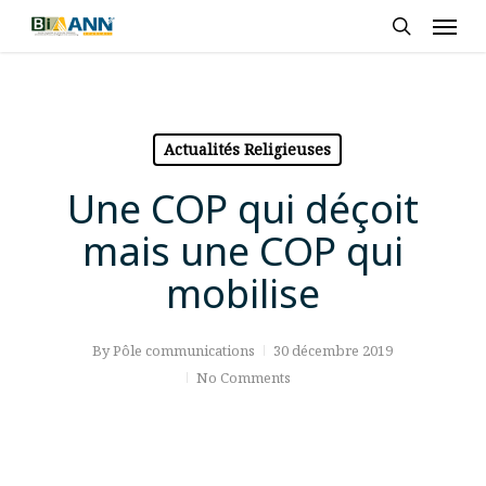
Skip
Men
to
search
main
content
Actualités Religieuses
Une COP qui déçoit
mais une COP qui
mobilise
By
Pôle communications
30 décembre 2019
No Comments