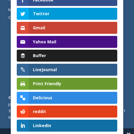
MENTIONS LÉGALES ET POLITIQUE DE
Twitter
CONFIDENTIALITÉ
Gmail
Yahoo Mail
Buffer
LiveJournal
Print Friendly
Delicious
© 2026 Actualités adventistes. Église adventiste du septième
jour de France métropolitaine, de Belgique et du Luxembourg.
30, Avenue Émile Zola, 77190 Dammarie Les Lys, France |
+33 (0) 1
reddit
64 79 87 00
LinkedIn