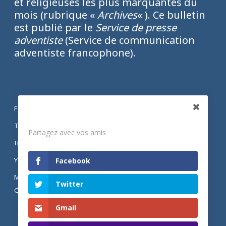
et religieuses les plus marquantes du
mois (rubrique «
Archives
« ). Ce bulletin
est publié par le
Service de presse
adventiste
(Service de communication
adventiste francophone).
FACEBOOK
Partagez
TWITTER
Partagez avec vos amis
INSTAGRAM
YOUTUBE
Facebook
MENTIONS LÉGALES ET POLITIQUE DE
Twitter
CONFIDENTIALITÉ
Gmail