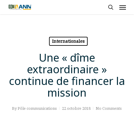
Skip
Men
to
search
main
content
Internationales
Une « dîme
extraordinaire »
continue de financer la
mission
By
Pôle communications
22 octobre 2018
No Comments