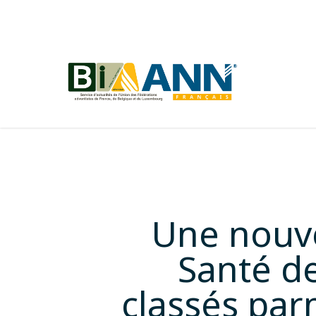
Skip
to
main
content
Une nouve
Santé de
classés par