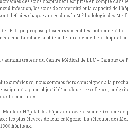
aines des soins hospitaliers est prise en compte dans le 
aux d’infection, les soins de maternité et la capacité de l’h
sont définies chaque année dans la Méthodologie des Meill
 l’Est, qui propose plusieurs spécialités, notamment la ré
médecine familiale, a obtenu le titre de meilleur hôpital u
 / administrateur du Centre Médical de LLU – Campus de l’
alité supérieure, nous sommes fiers d’enseigner à la prochai
enseignant a pour objectif d’inculquer excellence, intégrit
leur formation. »
 du Meilleur Hôpital, les hôpitaux doivent soumettre une en
es les plus élevées de leur catégorie. La sélection des Me
1900 hôpitaux.