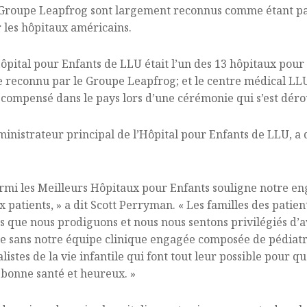
 Groupe Leapfrog sont largement reconnus comme étant pa
 les hôpitaux américains.
ôpital pour Enfants de LLU était l’un des 13 hôpitaux pour 
e reconnu par le Groupe Leapfrog; et le centre médical LLU 
écompensé dans le pays lors d’une cérémonie qui s’est dér
inistrateur principal de l’Hôpital pour Enfants de LLU, a d
armi les Meilleurs Hôpitaux pour Enfants souligne notre e
ux patients, » a dit Scott Perryman. « Les familles des pati
 que nous prodiguons et nous nous sentons privilégiés d’av
le sans notre équipe clinique engagée composée de pédiatre
alistes de la vie infantile qui font tout leur possible pour q
 bonne santé et heureux. »