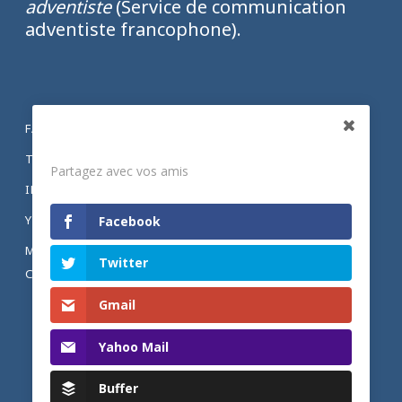
adventiste
(Service de communication
adventiste francophone).
FACEBOOK
Partagez
TWITTER
Partagez avec vos amis
INSTAGRAM
YOUTUBE
Facebook
MENTIONS LÉGALES ET POLITIQUE DE
Twitter
CONFIDENTIALITÉ
Gmail
Yahoo Mail
Buffer