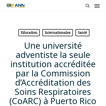
Skip
Men
to
search
main
content
Education
Internationales
Santé
Une université
adventiste la seule
institution accréditée
par la Commission
d’Accréditation des
Soins Respiratoires
(CoARC) à Puerto Rico