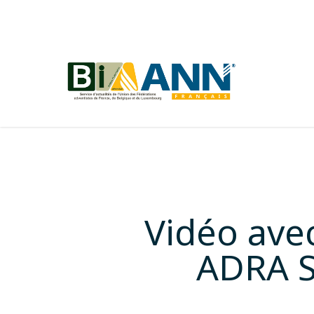
Skip
to
main
content
Vidéo avec
ADRA S