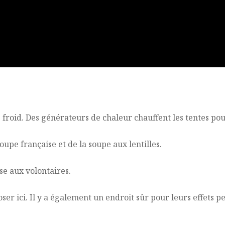
 froid. Des générateurs de chaleur chauffent les tentes pou
upe française et de la soupe aux lentilles.
se aux volontaires.
poser ici. Il y a également un endroit sûr pour leurs effets p