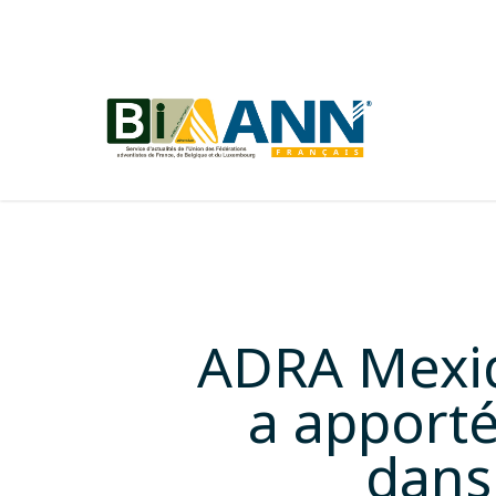
Skip
to
main
content
ADRA Mexiq
a apporté
dans