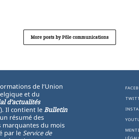
Author
Pôle communications
More posts by Pôle communications
formations de l’Union
FACE
Belgique et du
TWIT
l d’actualités
N
). Il contient le
Bulletin
INST
 un résumé des
YOUT
lus marquantes du mois
MENT
ié par le
Service de
LÉGAL