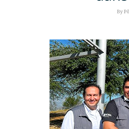
By
Pô