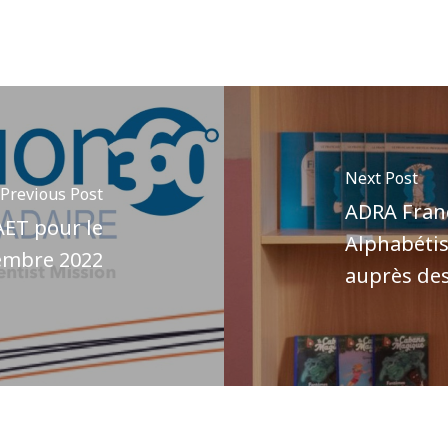
Next Post
Previous Post
ADRA Franc
 AET pour le
Alphabétis
embre 2022
auprès des