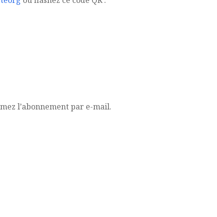
teorg
ou flashez ce code QR :
irmez l’abonnement par e-mail.