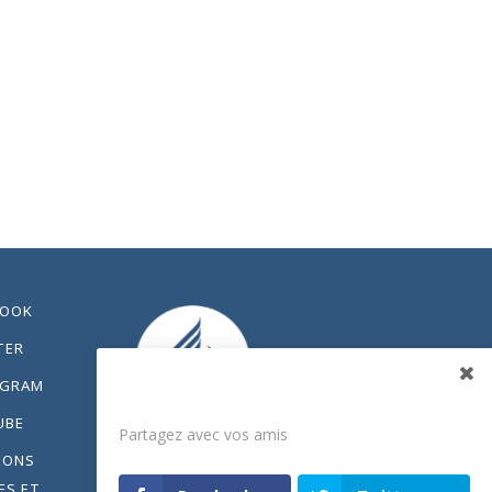
BOOK
TER
AGRAM
Partagez
UBE
Partagez avec vos amis
IONS
ES ET