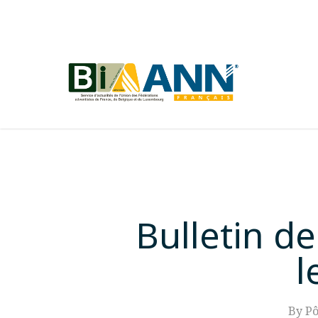
Skip
to
main
content
Bulletin de
l
By
Pô