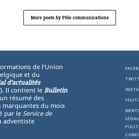
More posts by Pôle communications
formations de l’Union
FACE
Belgique et du
TWIT
l d’actualités
N
). Il contient le
Bulletin
INST
 un résumé des
YOUT
lus marquantes du mois
MENT
ié par le
Service de
LÉGAL
 adventiste
POLIT
CONFI