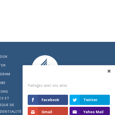
BOOK
TER
AGRAM
Partagez
UBE
Partagez avec vos amis
IONS
ES ET
Facebook
Twitter
IQUE DE
DENTIALITÉ
Gmail
Yahoo Mail