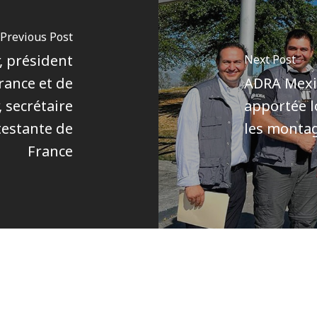
Previous Post
, président
Next Post
rance et de
ADRA Mexiq
 secrétaire
apportée l
testante de
les monta
France
Author
Pôle communications