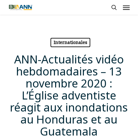
Skip
Men
to
search
main
content
Internationales
ANN-Actualités vidéo
hebdomadaires – 13
novembre 2020 :
L’Église adventiste
réagit aux inondations
au Honduras et au
Guatemala