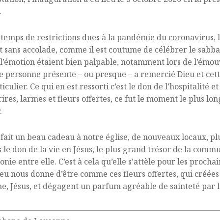
.
 temps de restrictions dues à la pandémie du coronavirus, l
t sans accolade, comme il est coutume de célébrer le sabb
t l’émotion étaient bien palpable, notamment lors de l’émo
 personne présente – ou presque – a remercié Dieu et ce
iculier. Ce qui en est ressorti c’est le don de l’hospitalité 
rires, larmes et fleurs offertes, ce fut le moment le plus lon
.
 fait un beau cadeau à notre église, de nouveaux locaux, pl
 le don de la vie en Jésus, le plus grand trésor de la commu
onie entre elle. C’est à cela qu’elle s’attèle pour les proch
eu nous donne d’être comme ces fleurs offertes, qui créées
ine, Jésus, et dégagent un parfum agréable de sainteté par l