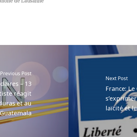
ophone de Lausanne
Previous Post
Next Post
aires – 13
France: Le
iste réagit
s’exprimer 
duras et au
laïcité et 
Guatemala