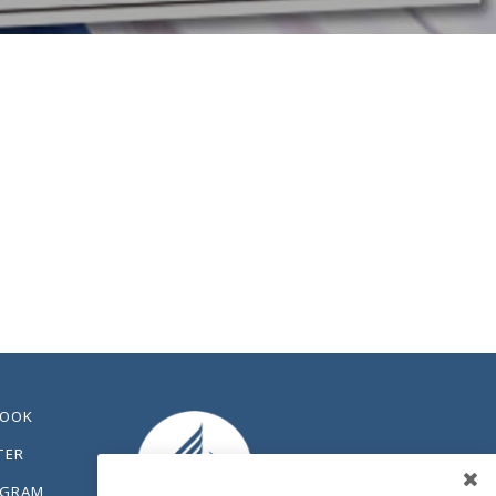
BOOK
TER
AGRAM