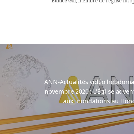
Eunice Goi
, membre de l’église lus
ANN-Actualités vidéo hebdomad
novembre 2020 : L'Église advent
aux inondations au Hon