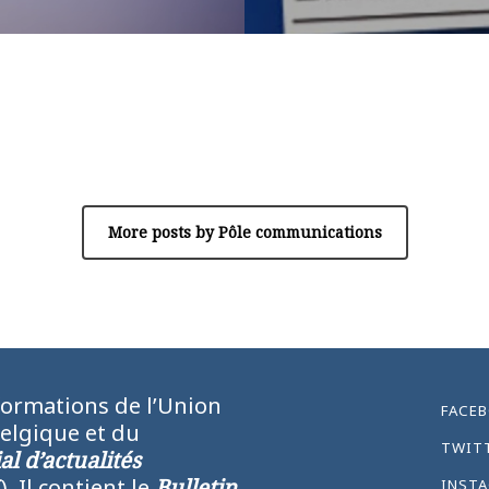
Author
Pôle communications
More posts by Pôle communications
formations de l’Union
FACE
Belgique et du
TWIT
l d’actualités
N
). Il contient le
Bulletin
INST