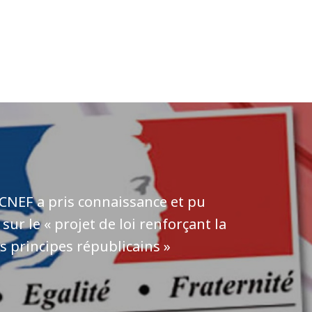
 CNEF a pris connaissance et pu
sur le « projet de loi renforçant la
les principes républicains »