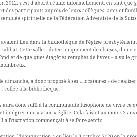
en 2012, s’est d’abord réunie informellement, en tant que g
rt des participants auprès de leurs collègues, amis et famil
’assemblée spirituelle de la Fédération Adventiste de la Sui
és avaient lieu dans la bibliothèque de l’église presbytérien
sabbat. Cette salle – dotée uniquement de chaises, d’une e
ond et de quelques étagères remplies de livres – a vu le g
p nombreux.
e le dimanche, a donc proposé à ses « locataires » de réaliser
 collée à la bibliothèque.
aura donc suffi à la communauté lusophone de vivre ce qu
et intégrer une « vraie » église. Cela faisait au moins 3 ans 
a frustration commençait à se faire sentir.
ptation, l’inauguration a eu lieu le 3 octobre 2020 en la p