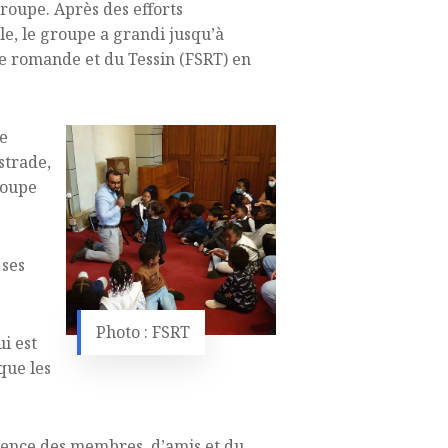
roupe. Après des efforts
le, le groupe a grandi jusqu’à
sse romande et du Tessin (FSRT) en
ne
strade,
roupe
 ses
Photo : FSRT
i est
que les
résence des membres, d’amis et du