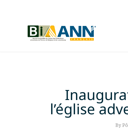
Skip
to
main
content
Inaugura
l’église ad
By
Pô