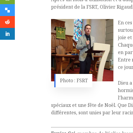
président de la FSRT, Olivier Rigaud
En ces
surtou
joie e
Chaque
en part
Entre 
ce jour
Photo : FSRT
Dieu a
hormis
l’harm
spéciaux et une fête de Noël. Que Di
différentes, sont unies par leur rac