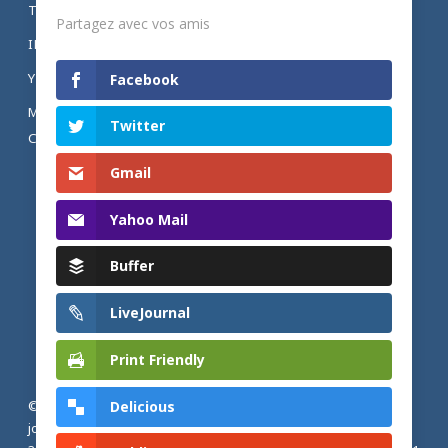
TWITTER
Partagez avec vos amis
INSTAGRAM
YOUTUBE
Facebook
MENTIONS LÉGALES ET POLITIQUE DE
Twitter
CONFIDENTIALITÉ
Gmail
Yahoo Mail
Buffer
LiveJournal
Print Friendly
Delicious
© 2026 Actualités adventistes. Église adventiste du septième
jour de France métropolitaine, de Belgique et du Luxembourg.