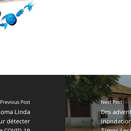
Previous Post
Next Post
 Loma Linda
Des advent
ur détecter
inondation
le COVID-19
Timor-Les