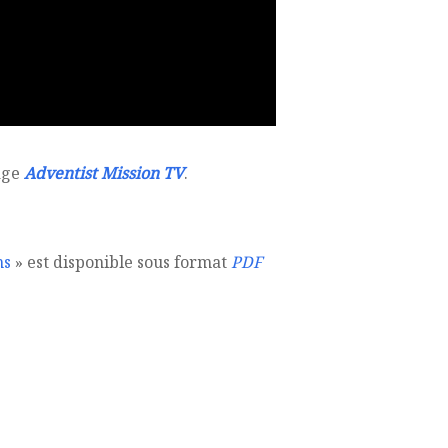
page
Adventist Mission TV
.
ns
» est disponible sous format
PDF