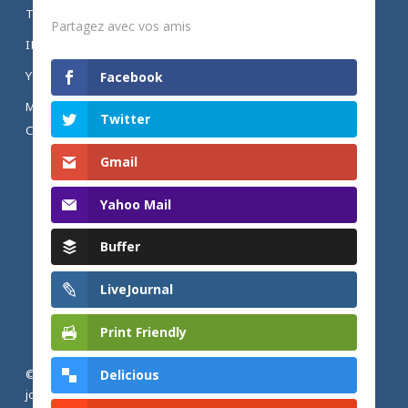
TWITTER
Partagez avec vos amis
INSTAGRAM
YOUTUBE
Facebook
MENTIONS LÉGALES ET POLITIQUE DE
Twitter
CONFIDENTIALITÉ
Gmail
Yahoo Mail
Buffer
LiveJournal
Print Friendly
Delicious
© 2026 Actualités adventistes. Église adventiste du septième
jour de France métropolitaine, de Belgique et du Luxembourg.