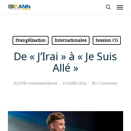
Skip
Men
to
search
main
content
Evangélisation
Internationales
Session CG
De « J’Irai » à « Je Suis
Allé »
By
Pôle communications
10 juillet 2022
No Comments