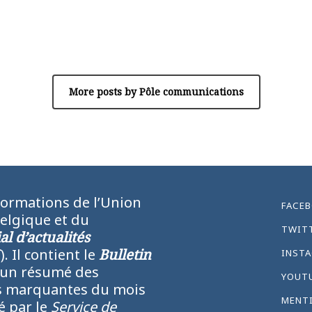
Author
Pôle communications
More posts by Pôle communications
formations de l’Union
FACE
Belgique et du
TWIT
l d’actualités
N
). Il contient le
Bulletin
INST
 un résumé des
YOUT
lus marquantes du mois
MENT
ié par le
Service de