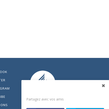
BOOK
TER
AGRAM
Partagez
UBE
Partagez avec vos amis
IONS