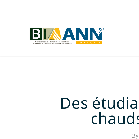
Skip
to
main
content
Des étudia
chauds
By